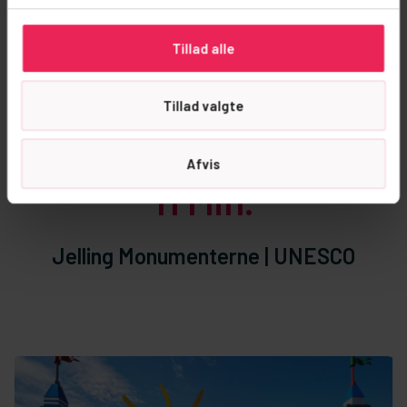
LEGOLAND, LEGO House, Aquadome
Tillad alle
14
 Min.
Tillad valgte
Givskud Zoo
Afvis
13
 Min.
Jelling Monumenterne | UNESCO