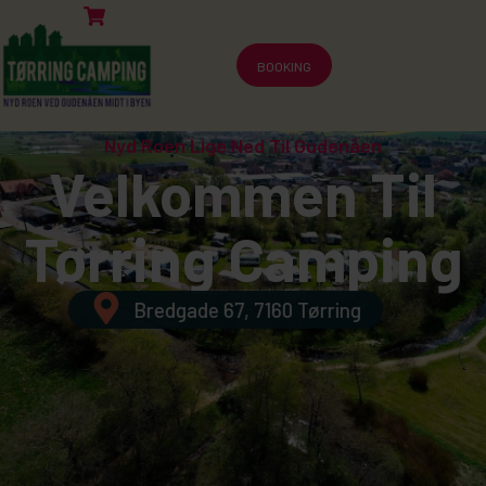
BOOKING
Nyd Roen Lige Ned Til Gudenåen
Velkommen Til
Tørring Camping
Bredgade 67, 7160 Tørring