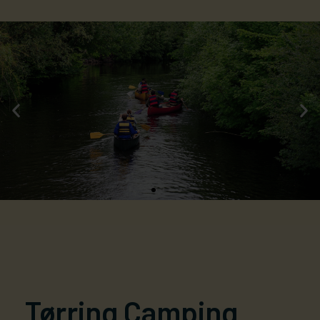
Fastlægger Tilbud!
Drømmer du om at have din egen faste plads til
en FANTASTISK pris? Bestil inden d. 1. April og få
en plads til 10.000 kr. for hele sæsonen!
Tørring Camping