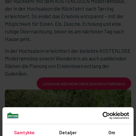
der Rückkehr mit dem KOSTENLOSEN Modstrømsbus,
der in der Hochsaison die Rückfahrt nach Tørring
erleichtert. So endet das Erlebnis entspannt – mit der
Möglichkeit für Essen, Eis, Dusche, Erholung und eine
ruhige Übernachtung, bevor es am nächsten Tag nach
Hause geht.
In der Hochsaison erleichtert der beliebte KOSTENLOSE
Modstrømsbus sowohl Wanderern als auch paddelnden
Gästen die Planung von Erlebnissen entlang der
Gudenåen.
LESEN SIE HIER MEHR ÜBER DEN MODSTRØMSBUS
Samtykke
Detaljer
Om