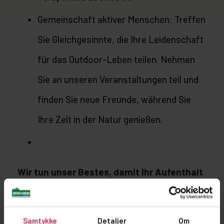
Gemeinschaft aktiver Menschen: Treffen
Sie Gleichgesinnte, die Ihre Leidenschaft
für das Outdoor-Leben teilen. Nehmen
Sie an unseren Veranstaltungen teil und
finden Sie neue Freunde, während Sie
Ihre Zeit in der Natur genießen.
Wir tun unser Bestes, damit Ihr Aufenthalt
bei uns zu einem Urlaubserlebnis wird, das
Sie nicht vergessen.
Samtykke
Detaljer
Om