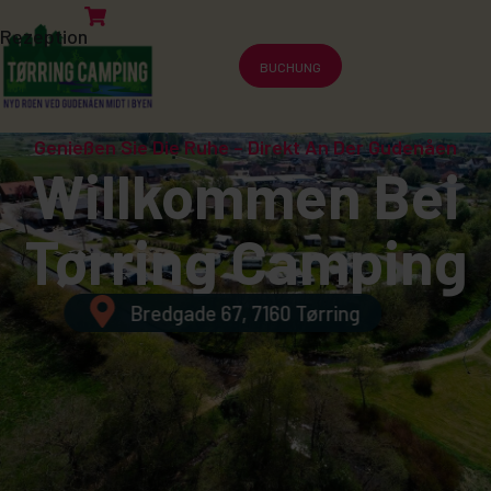
Rezeption
BUCHUNG
Genießen Sie Die Ruhe – Direkt An Der Gudenåen
Willkommen Bei
Tørring Camping
Bredgade 67, 7160 Tørring