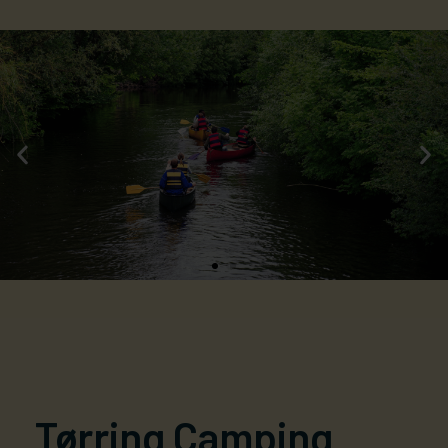
Dauercamper-Angebot!
Träumen Sie davon, Ihren eigenen festen
Stellplatz zu einem FANTASTISCHEN Preis zu
haben? Buchen Sie bis zum 1. April und sichern Sie
Tørring Camping
sich einen Platz für 10.000 kr. für die ganze
Saison!