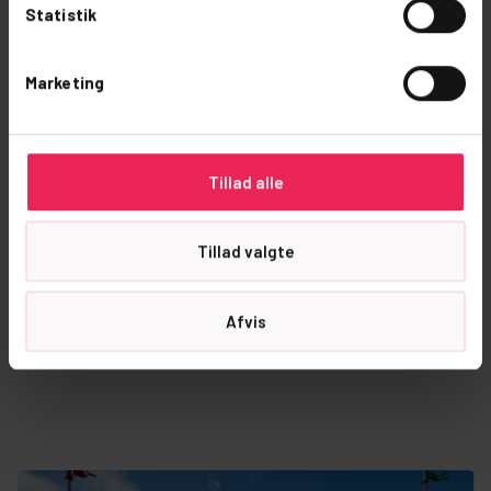
Statistik
Größten Erlebnisse
Marketing
24
  Min.
Tillad alle
LEGOLAND, LEGO House, Aquadome
Tillad valgte
14
  Min.
Afvis
Givskud Zoo
13
  Min.
Jelling-Monumente | UNESCO