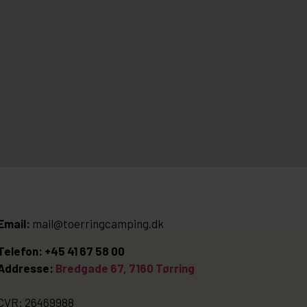
Email:
mail@toerringcamping.dk
Telefon: +45 41 67 58 00
Addresse:
Bredgade 67, 7160 Tørring
CVR: 26469988