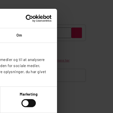
+
Om
0 / 2 valgt
 medier og til at analysere
bookingbeløb.
Minimumspris: 50 kr.
Læs mere her
den for sociale medier,
 oplysninger, du har givet
Marketing