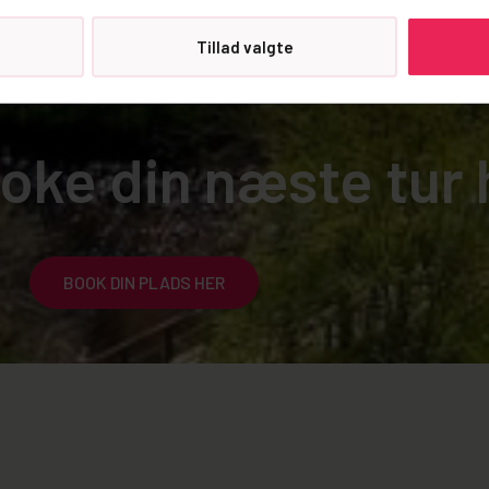
Tillad valgte
booke din næste tur
BOOK DIN PLADS HER