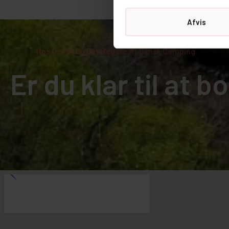
Afvis
Hos Os For Du Det Bedste Af Dansk Camping
Er du klar til at 