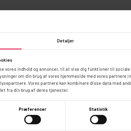
Hund
(+
20,00
kr.
)
20 kr. pr. nat pr. hund
−
Detaljer
ælleskøkken
Afbestilling
ookies
sse vores indhold og annoncer, til at vise dig funktioner til sociale
Kan tilvælges for 10% af det samlede 
plysninger om din brug af vores hjemmeside med vores partnere in
ysepartnere. Vores partnere kan kombinere disse data med andre
Ja tak
et fra din brug af deres tjenester.
Præferencer
Statistik