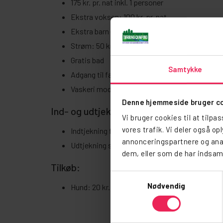
175 kr. pr. nat inkl. 1 personer
Ekstra voksen: 100 kr. pr. nat
Ekstra barn (0–11 år): 60 kr. pr. nat
Strøm: 50 kr. pr. nat (
kan fravælges
)
Gratis bad
Samtykke
Adgang til fællesfaciliteter, opholdsrum og f
Vaskeri mod betaling
Denne hjemmeside bruger c
Ind- og udtjekning:
Vi bruger cookies til at tilpa
vores trafik. Vi deler også o
Indtjekning fra kl. 12.00
annonceringspartnere og anal
Udtjekning senest kl. 11.00
dem, eller som de har indsaml
Tilkøb:
Samtykkevalg
Nødvendig
Hund: 20 kr. pr. nat pr. hund