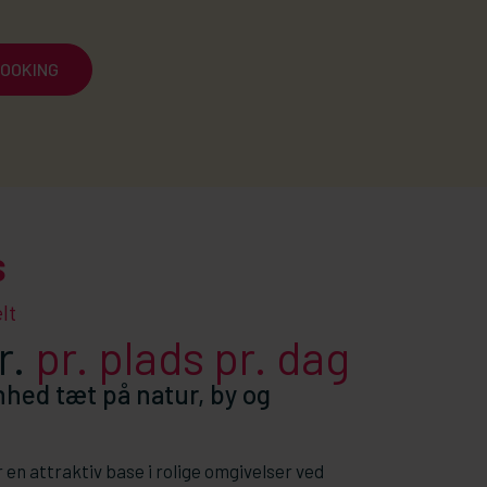
OOKING
s
lt
r.
pr. plads pr. dag
nhed tæt på natur, by og
 en attraktiv base i rolige omgivelser ved