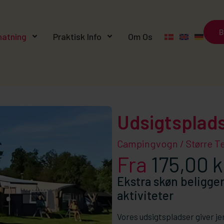
B
natning
Praktisk Info
Om Os
Udsigtsplad
Campingvogn / Større Te
Fra
175,00
k
Ekstra skøn beligge
aktiviteter
Vores udsigtspladser giver jer