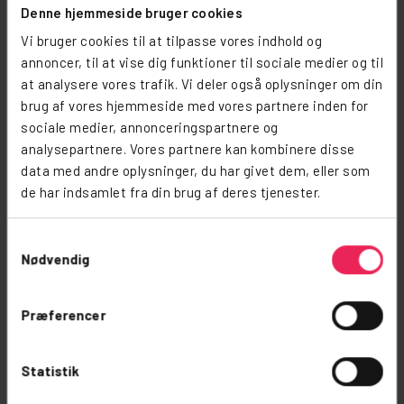
Tillæg for:
Denne hjemmeside bruger cookies
Vi bruger cookies til at tilpasse vores indhold og
Strøm afregnes efter
annoncer, til at vise dig funktioner til sociale medier og til
forbrug og betales ved
at analysere vores trafik. Vi deler også oplysninger om din
sæsonafslutning /
brug af vores hjemmeside med vores partnere inden for
sidste overnatning
sociale medier, annonceringspartnere og
Elpris: 5 kr. pr. kWh
analysepartnere. Vores partnere kan kombinere disse
Overnattende gæster
data med andre oplysninger, du har givet dem, eller som
(udover det tilladte, som
de har indsamlet fra din brug af deres tjenester.
er nævnt ovenover)
Udlån af vogn
Samtykkevalg
Nødvendig
Ønsker I en anden
periode?
Præferencer
Har I ønsker om en kortere
eller alternativ periode end de
Statistik
faste sæsoner, er I meget
velkomne til at sende en