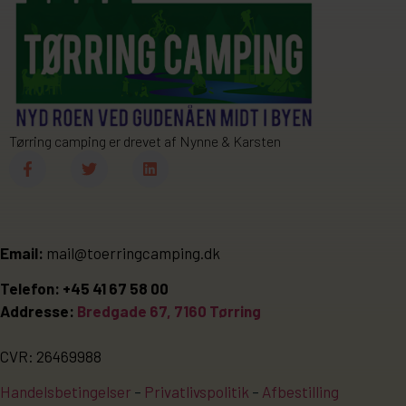
Tørring camping er drevet af Nynne & Karsten
Email:
mail@toerringcamping.dk
Telefon: +45 41 67 58 00
Addresse:
Bredgade 67, 7160 Tørring
CVR: 26469988
Handelsbetingelser
–
Privatlivspolitik
–
Afbestilling